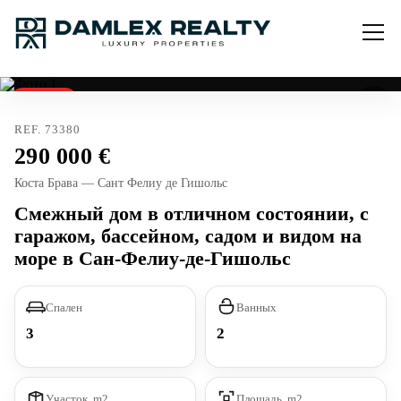
Продано
REF. 73380
290 000
Коста Брава — Сант Фелиу де Гишольс
Смежный дом в отличном состоянии, с
гаражом, бассейном, садом и видом на
море в Сан-Фелиу-де-Гишольс
Спален
Ванных
3
2
Участок, m2
Площадь, m2