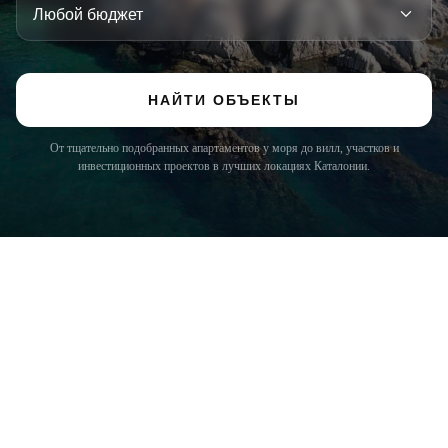
НАЙТИ ОБЪЕКТЫ
От тщательно подобранных апартаментов у моря до вилл, участков и
инвестиционных проектов в лучших локациях Каталонии.
COSTA BRAVA (LA SELVA)
Blanes
Lloret de Mar
Tossa de Mar
Golf PGA Catalunya
COSTA BRAVA (BAIX EMPORDÀ)