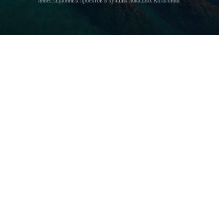
инвестиционных проектов в лучших локациях Каталонии.
COSTA BRAVA (LA SELVA)
Blanes
Lloret de Mar
Tossa de Mar
Golf PGA Catalunya
COSTA BRAVA (BAIX EMPORDÀ)
Santa Cristina d'Aro
Sant Feliu de Guíxols
S'Agaro
Platja d'Aro
Calonge
Calella de Palafrugell