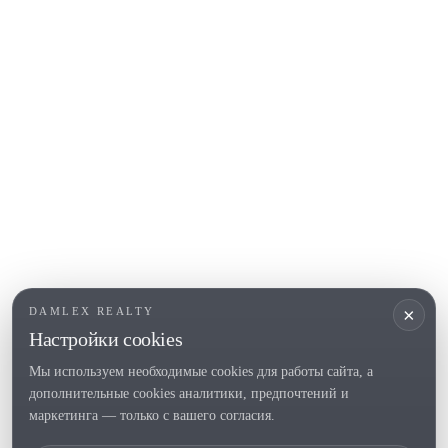
Begur
COSTA BRAVA (ALT EMPORDÀ)
L'Escala
Empuriabrava
Roses
ПОПУЛЯРНЫЕ РАЗДЕЛЫ
Продать
Локации
Усадьбы
Новое строительство
×
DAMLEX REALTY
Инвестиции
Настройки cookies
Мы используем необходимые cookies для работы сайта, а
дополнительные cookies аналитики, предпочтений и
Tel. (+34) 935 434 367
маркетинга — только с вашего согласия.
Copyright 2000-2026 © Damlex Realty