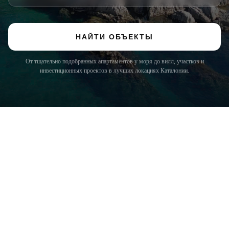
НАЙТИ ОБЪЕКТЫ
От тщательно подобранных апартаментов у моря до вилл, участков и
инвестиционных проектов в лучших локациях Каталонии.
COSTA BRAVA (LA SELVA)
Blanes
Lloret de Mar
Tossa de Mar
Golf PGA Catalunya
COSTA BRAVA (BAIX EMPORDÀ)