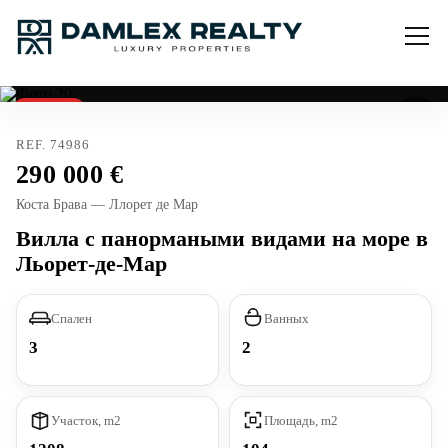
Продано
REF. 74986
290 000
Коста Брава — Ллорет де Мар
Вилла с панормаными видами на море в
Льорет-де-Мар
Спален
Ванных
3
2
Участок, m2
Площадь, m2