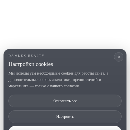
Empuriabrava
Roses
ПОПУЛЯРНЫЕ РАЗДЕЛЫ
Продать
Локации
Усадьбы
Новое строительство
×
DAMLEX REALTY
Инвестиции
Настройки cookies
Мы используем необходимые cookies для работы сайта, а
дополнительные cookies аналитики, предпочтений и
Tel. (+34) 935 434 367
маркетинга — только с вашего согласия.
Copyright 2000-2026 © Damlex Realty
Отклонить все
Политика конфиденциальности
Cookie preferences
Настроить