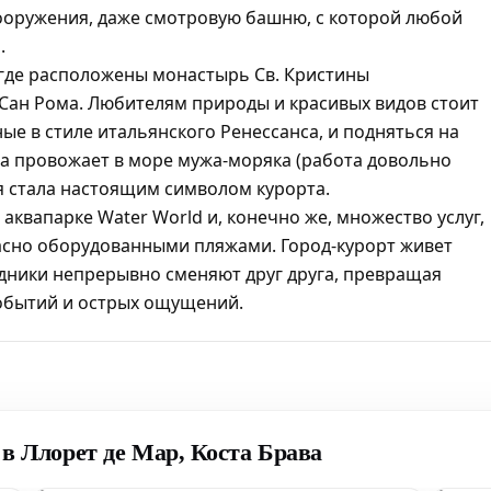
сооружения, даже смотровую башню, с которой любой
.
 где расположены монастырь Св. Кристины
 Сан Рома. Любителям природы и красивых видов стоит
ые в стиле итальянского Ренессанса, и подняться на
на провожает в море мужа-моряка (работа довольно
туя стала настоящим символом курорта.
квапарке Water World и, конечно же, множество услуг,
асно оборудованными пляжами. Город-курорт живет
дники непрерывно сменяют друг друга, превращая
событий и острых ощущений.
в Ллорет де Мар, Коста Брава