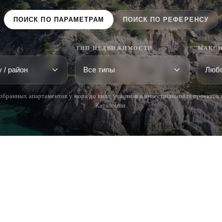
ПОИСК ПО ПАРАМЕТРАМ
ПОИСК ПО РЕФЕРЕНСУ
ТИП НЕДВИЖИМОСТИ
МАКСИ
обранных апартаментов у моря до вилл, участков и инвестиционных проектов 
Каталонии.
 BRAVA (BAIX
COSTA BRAVA (ALT
RDÀ)
EMPORDÀ)
istina d'Aro
L'Escala
iu de Guíxols
Empuriabrava
Roses
'Aro