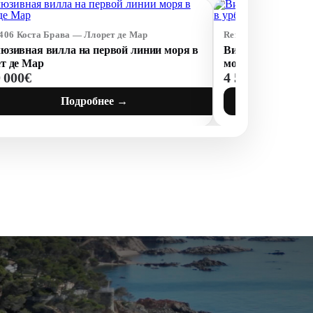
6406 Коста Брава — Ллорет де Мар
Ref: 73143 Коста Бр
юзивная вилла на первой линии моря в
Вилла класса лю
т де Мар
море в урбанизаци
0 000€
4 500 000€
Подробнее →