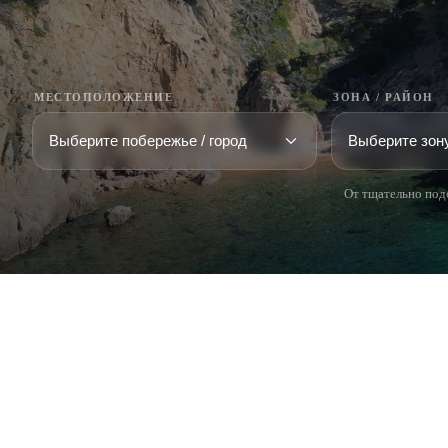
МЕСТОПОЛОЖЕНИЕ
ЗОНА / РАЙОН
От тщательно под
COSTA BRAVA (LA SELVA)
COSTA
EMPO
Blanes
Santa Cr
Lloret de Mar
Sant Fel
Tossa de Mar
S'Agaro
Golf PGA Catalunya
Platja d