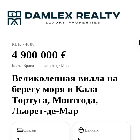
REF. 74688
4 900 000
Коста Брава — Ллорет де Мар
Великолепная вилла на
берегу моря в Кала
Тортуга, Монтгода,
Льорет-де-Мар
Спален
Ванных
4
6