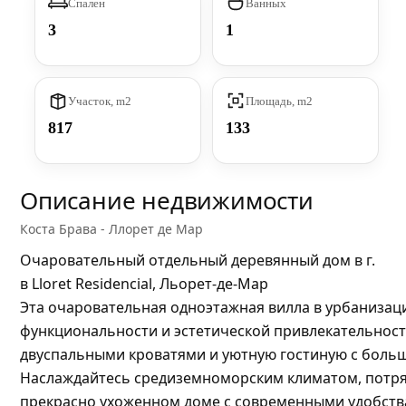
Спален
Ванных
3
1
Участок, m2
Площадь, m2
817
133
Описание недвижимости
Коста Брава - Ллорет де Мар
Очаровательный отдельный деревянный дом в г.
в Lloret Residencial, Льорет-де-Мар
Эта очаровательная одноэтажная вилла в урбанизации
функциональности и эстетической привлекательност
двуспальными кроватями и уютную гостиную с больш
Наслаждайтесь средиземноморским климатом, потряс
прекрасно ухоженном доме с современными удобств