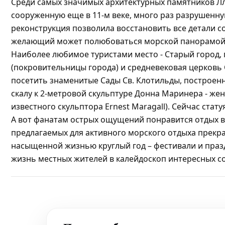
Среди самых значимых архитектурных памятников Лл
сооруженную еще в 11-м веке, много раз разрушенну
реконструкция позволила восстановить все детали 
желающий может полюбоваться морской панорамой
Наиболее любимое туристами место - Старый город,
(покровительницы города) и средневековая церковь
посетить знаменитые Сады Св. Клотильды, построенн
скалу к 2-метровой скульптуре Донна Маринера - же
известного скульптора Ernest Maragall). Сейчас ста
А вот фанатам острых ощущений понравится отдых в а
предлагаемых для активного морского отдыха прекр
насыщенной жизнью круглый год – фестивали и праз
жизнь местных жителей в калейдоскоп интересных 