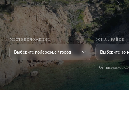
МЕСТОПОЛОЖЕНИЕ
ЗОНА / РАЙОН
От тщательно под
COSTA BRAVA (LA SELVA)
COSTA
EMPO
Blanes
Santa Cr
Lloret de Mar
Sant Fel
Tossa de Mar