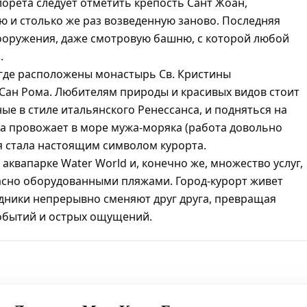
орета следует отметить крепость Сант Жоан,
ю и столько же раз возведенную заново. Последняя
сооружения, даже смотровую башню, с которой любой
.
 где расположены монастырь Св. Кристины
 Сан Рома. Любителям природы и красивых видов стоит
ые в стиле итальянского Ренессанса, и подняться на
на провожает в море мужа-моряка (работа довольно
туя стала настоящим символом курорта.
квапарке Water World и, конечно же, множество услуг,
асно оборудованными пляжами. Город-курорт живет
дники непрерывно сменяют друг друга, превращая
событий и острых ощущений.