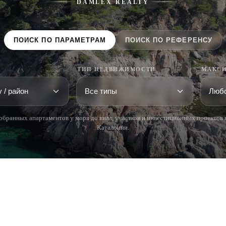
DAMLEX REALTY
ПОИСК ПО ПАРАМЕТРАМ
ПОИСК ПО РЕФЕРЕНСУ
ТИП НЕДВИЖИМОСТИ
МАКСИ
обранных апартаментов у моря до вилл, участков и инвестиционных проектов 
Каталонии.
 BRAVA (BAIX
COSTA BRAVA (ALT
RDÀ)
EMPORDÀ)
istina d'Aro
L'Escala
iu de Guíxols
Empuriabrava