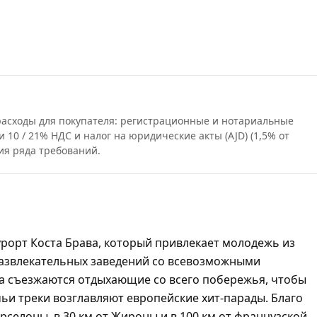
 расходы для покупателя: регистрационные и нотариальные
и 10 / 21% НДС и налог на юридические акты (AJD) (1,5% от
ия ряда требований.
рорт Коста Брава, который привлекает молодежь из
азвлекательных заведений со всевозможными
 съезжаются отдыхающие со всего побережья, чтобы
чьи треки возглавляют европейские хит-парады. Благо
арселоны, в 30 км от Жироны и в 100 км от французской