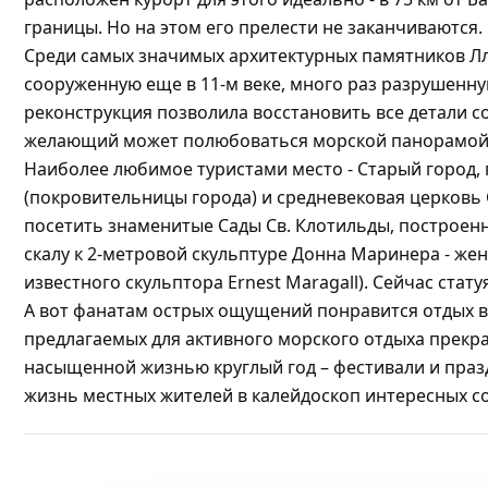
границы. Но на этом его прелести не заканчиваются.
Среди самых значимых архитектурных памятников Лл
сооруженную еще в 11-м веке, много раз разрушенну
реконструкция позволила восстановить все детали 
желающий может полюбоваться морской панорамой
Наиболее любимое туристами место - Старый город,
(покровительницы города) и средневековая церковь
посетить знаменитые Сады Св. Клотильды, построенн
скалу к 2-метровой скульптуре Донна Маринера - же
известного скульптора Ernest Maragall). Сейчас ста
А вот фанатам острых ощущений понравится отдых в а
предлагаемых для активного морского отдыха прекр
насыщенной жизнью круглый год – фестивали и праз
жизнь местных жителей в калейдоскоп интересных 