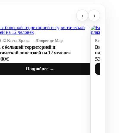
‹
›
5242 Коста Брава — Ллорет де Мар
Ref: 74659 Коста Бр
 с большой территорией и
Вилла с туристич
тической лицензией на 12 человек
пляжем Santa Cris
000€
530 000€
Подробнее →