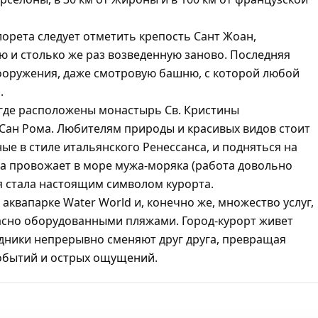
орета следует отметить крепость Сант Жоан,
ю и столько же раз возведенную заново. Последняя
сооружения, даже смотровую башню, с которой любой
.
 где расположены монастырь Св. Кристины
 Сан Рома. Любителям природы и красивых видов стоит
ые в стиле итальянского Ренессанса, и подняться на
на провожает в море мужа-моряка (работа довольно
туя стала настоящим символом курорта.
квапарке Water World и, конечно же, множество услуг,
асно оборудованными пляжами. Город-курорт живет
дники непрерывно сменяют друг друга, превращая
событий и острых ощущений.