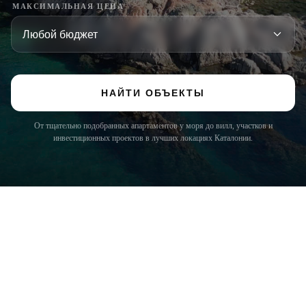
МАКСИМАЛЬНАЯ ЦЕНА
НАЙТИ ОБЪЕКТЫ
От тщательно подобранных апартаментов у моря до вилл, участков и
инвестиционных проектов в лучших локациях Каталонии.
COSTA BRAVA (LA SELVA)
Blanes
Lloret de Mar
Tossa de Mar
Golf PGA Catalunya