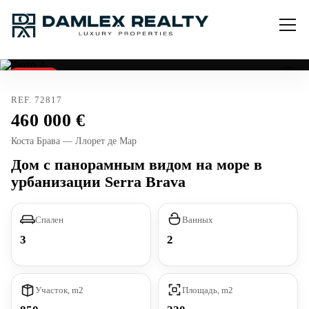
Продано
REF. 72817
460 000
Коста Брава — Ллорет де Мар
Дом с панорамным видом на море в
урбанизации Serra Brava
Спален
Ванных
3
2
Участок, m2
Площадь, m2