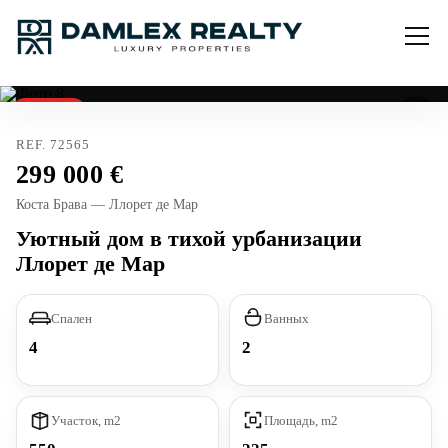
Продано
Тур лицензия
REF. 72565
299 000
Коста Брава — Ллорет де Мар
Уютный дом в тихой урбанизации
Ллорет де Мар
Спален
Ванных
4
2
Участок, m2
Площадь, m2