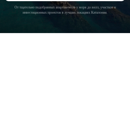
От тщательно подобранных апартаментов у моря до вилл, участков и
инвестиционных проектов в лучших локациях Каталонии.
COSTA BRAVA (LA SELVA)
Blanes
Lloret de Mar
Tossa de Mar
Golf PGA Catalunya
COSTA BRAVA (BAIX EMPORDÀ)
Santa Cristina d'Aro
Sant Feliu de Guíxols
S'Agaro
Platja d'Aro