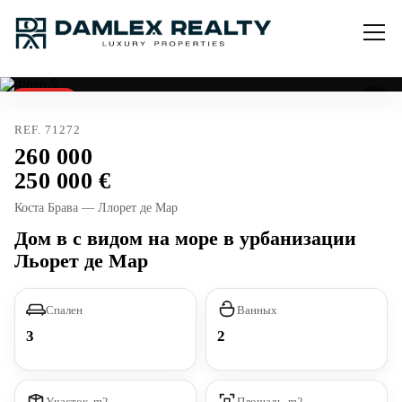
Продано
REF. 71272
260 000
250 000
Коста Брава — Ллорет де Мар
Дом в с видом на море в урбанизации
Льорет де Мар
Спален
Ванных
3
2
Участок, m2
Площадь, m2