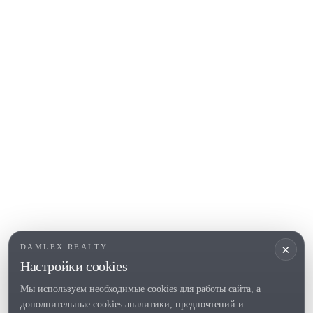
Calonge
Calella de Palafrugell
Begur
COSTA BRAVA (ALT EMPORDÀ)
L'Escala
Empuriabrava
Roses
ПОПУЛЯРНЫЕ РАЗДЕЛЫ
Продать
Локации
Усадьбы
Новое строительство
×
DAMLEX REALTY
Инвестиции
Настройки cookies
Мы используем необходимые cookies для работы сайта, а
дополнительные cookies аналитики, предпочтений и