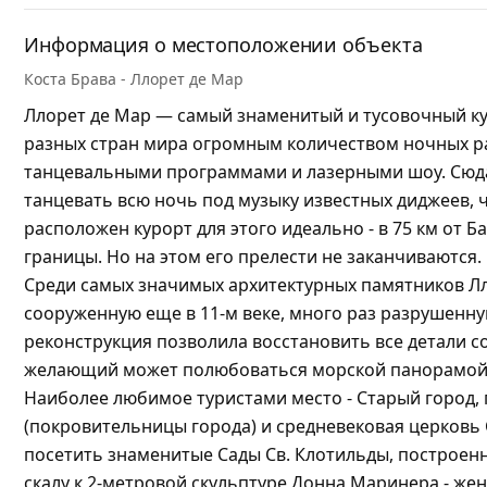
Информация о местоположении объекта
Коста Брава - Ллорет де Мар
Ллорет де Мар — самый знаменитый и тусовочный ку
разных стран мира огромным количеством ночных р
танцевальными программами и лазерными шоу. Сюда
танцевать всю ночь под музыку известных диджеев, 
расположен курорт для этого идеально - в 75 км от Б
границы. Но на этом его прелести не заканчиваются.
Среди самых значимых архитектурных памятников Лл
сооруженную еще в 11-м веке, много раз разрушенну
реконструкция позволила восстановить все детали 
желающий может полюбоваться морской панорамой
Наиболее любимое туристами место - Старый город,
(покровительницы города) и средневековая церковь
посетить знаменитые Сады Св. Клотильды, построенн
скалу к 2-метровой скульптуре Донна Маринера - же