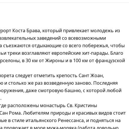
рорт Коста Брава, который привлекает молодежь из
азвлекательных заведений со всевозможными
 съезжаются отдыхающие со всего побережья, чтобы
чьи треки возглавляют европейские хит-парады. Благо
арселоны, в 30 км от Жироны и в 100 км от французской
орета следует отметить крепость Сант Жоан,
ю и столько же раз возведенную заново. Последняя
сооружения, даже смотровую башню, с которой любой
.
 где расположены монастырь Св. Кристины
 Сан Рома. Любителям природы и красивых видов стоит
ые в стиле итальянского Ренессанса, и подняться на
на провожает в море мужа-моряка (работа довольно