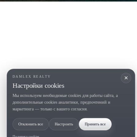
COSTA BRAVA (LA SELVA)
COSTA
EMPO
Blanes
Santa Cr
Lloret de Mar
Sant Fel
Tossa de Mar
S'Agaro
Golf PGA Catalunya
Platja d
Calonge
Calella 
Begur
×
DAMLEX REALTY
Настройки cookies
Мы используем необходимые cookies для работы сайта, а
Tel. (+34) 935 434 367
дополнительные cookies аналитики, предпочтений и
Copyright 2000-2026 © Damlex Realty
маркетинга — только с вашего согласия.
Политика конфиденциальности
Cookie preferences
Отклонить все
Настроить
Принять все
Политика cookies