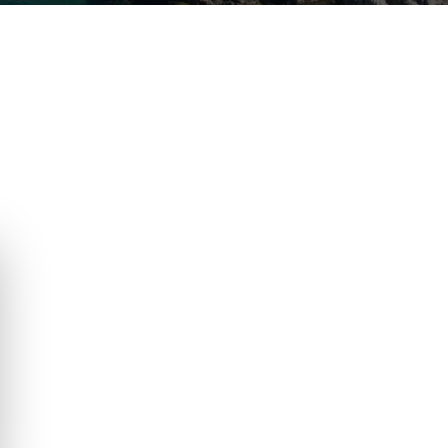
 BRAVA (BAIX
COSTA BRAVA (ALT
RDÀ)
EMPORDÀ)
istina d'Aro
L'Escala
iu de Guíxols
Empuriabrava
Roses
'Aro
de Palafrugell