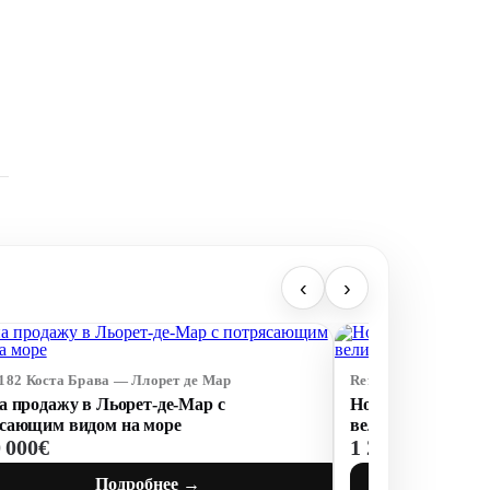
‹
›
5182 Коста Брава — Ллорет де Мар
Ref: 75167 Коста Бр
а продажу в Льорет-де-Мар с
Новая вилла с 5 
сающим видом на море
великолепным ви
0 000€
1 250 000€
Подробнее →