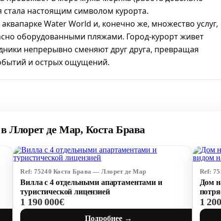
туя стала настоящим символом курорта.
квапарке Water World и, конечно же, множество услуг,
асно оборудованными пляжами. Город-курорт живет
дники непрерывно сменяют друг друга, превращая
событий и острых ощущений.
в Ллорет де Мар, Коста Брава
Ref: 75240 Коста Брава — Ллорет де Мар
Ref: 7
Вилла с 4 отдельными апартаментами и
Дом н
туристической лицензией
потря
1 190 000€
1 20
Подробнее →