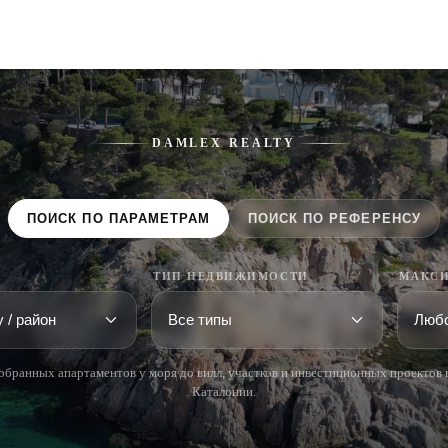
DAMLEX REALTY
ПОИСК ПО ПАРАМЕТРАМ
ПОИСК ПО РЕФЕРЕНСУ
ТИП НЕДВИЖИМОСТИ
МАКСИ
обранных апартаментов у моря до вилл, участков и инвестиционных проектов 
Каталонии.