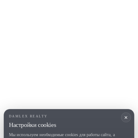
Platja d'Aro
Calonge
Calella de Palafrugell
Begur
COSTA BRAVA (ALT EMPORDÀ)
L'Escala
Empuriabrava
Roses
ПОПУЛЯРНЫЕ РАЗДЕЛЫ
Продать
Локации
Усадьбы
Новое строительство
×
DAMLEX REALTY
Инвестиции
Настройки cookies
Мы используем необходимые cookies для работы сайта, а