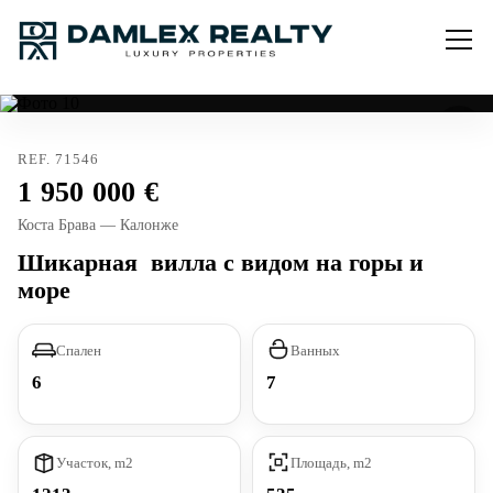
REF. 71546
1 950 000
Коста Брава — Калонже
Шикарная вилла с видом на горы и
море
Спален
Ванных
6
7
Участок, m2
Площадь, m2