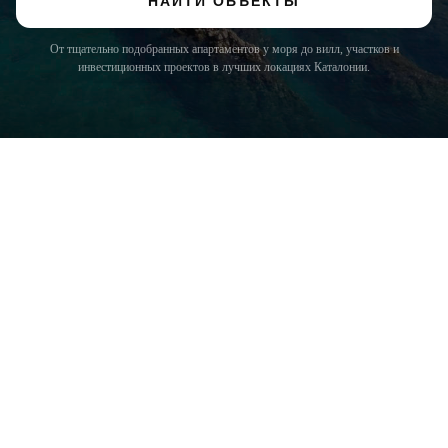
НАЙТИ ОБЪЕКТЫ
От тщательно подобранных апартаментов у моря до вилл, участков и
инвестиционных проектов в лучших локациях Каталонии.
COSTA BRAVA (LA SELVA)
Blanes
Lloret de Mar
Tossa de Mar
Golf PGA Catalunya
COSTA BRAVA (BAIX EMPORDÀ)
Santa Cristina d'Aro
Sant Feliu de Guíxols
S'Agaro