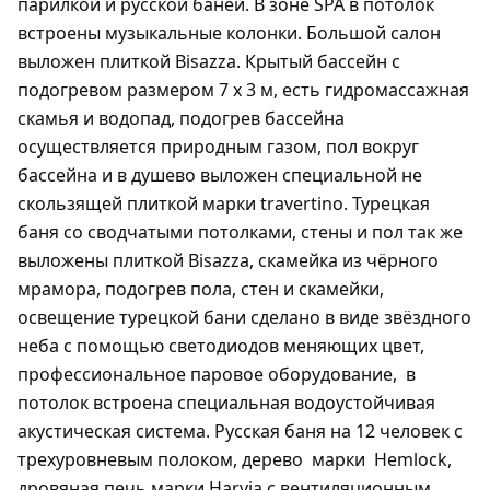
парилкой и русской баней. В зоне SPA в потолок
встроены музыкальные колонки. Большой салон
выложен плиткой Bisazza. Крытый бассейн с
подогревом размером 7 х 3 м, есть гидромассажная
скамья и водопад, подогрев бассейна
осуществляется природным газом, пол вокруг
бассейна и в душево выложен специальной не
скользящей плиткой марки travertino. Турецкая
баня со сводчатыми потолками, стены и пол так же
выложены плиткой Bisazza, скамейка из чёрного
мрамора, подогрев пола, стен и скамейки,
освещение турецкой бани сделано в виде звёздного
неба с помощью светодиодов меняющих цвет,
профессиональное паровое оборудование,
в
потолок встроена специальная водоустойчивая
акустическая система. Русская баня на 12 человек с
трехуровневым полоком, дерево
марки
Hemlock,
дровяная печь марки Harvia с вентиляционным