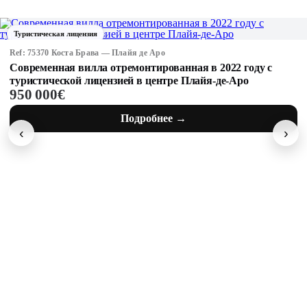
Туристическая лицензия
Ref: 75351 Коста Брава — Санта Кристина де Аро
Исключительное средиземноморское поместье с
туристической лицензией, тремя постройками и
6 950 000€
территорией более 35 гектаров на Коста-Брава
Подробнее →
‹
›