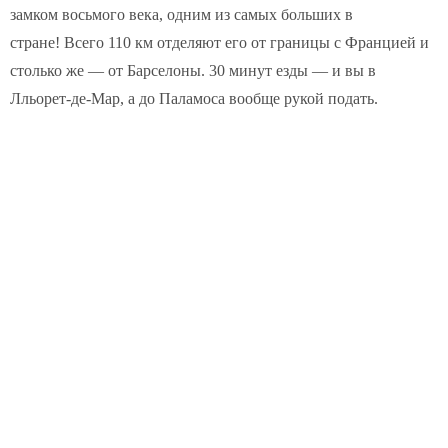
замком восьмого века, одним из самых больших в
стране! Всего 110 км отделяют его от границы с Францией и
столько же — от Барселоны. 30 минут езды — и вы в
Лльорет-де-Мар, а до Паламоса вообще рукой подать.
COSTA BRAVA (LA SELVA)
Blanes
Lloret de Mar
Tossa de Mar
Golf PGA Catalunya
COSTA BRAVA (BAIX EMPORDÀ)
Santa Cristina d'Aro