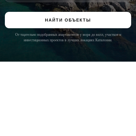
НАЙТИ ОБЪЕКТЫ
От тщательно подобранных апартаментов у моря до вилл, участков и
инвестиционных проектов в лучших локациях Каталонии.
COSTA BRAVA (LA SELVA)
Blanes
Lloret de Mar
Tossa de Mar
Golf PGA Catalunya
COSTA BRAVA (BAIX EMPORDÀ)
Santa Cristina d'Aro