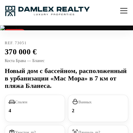
Продано
REF. 73051
370 000
Коста Брава — Бланес
Новый дом с бассейном, расположенный
в урбанизации «Мас Мора» в 7 км от
пляжа Бланеса.
Спален
Ванных
4
2
Участок, m2
Площадь, m2