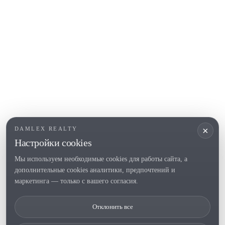
COSTA BRAVA (ALT EMPORDÀ)
L'Escala
Empuriabrava
Roses
ПОПУЛЯРНЫЕ РАЗДЕЛЫ
Продать
Локации
Усадьбы
Новое строительство
×
DAMLEX REALTY
Инвестиции
Настройки cookies
Мы используем необходимые cookies для работы сайта, а
дополнительные cookies аналитики, предпочтений и
Tel. (+34) 935 434 367
маркетинга — только с вашего согласия.
Copyright 2000-2026 © Damlex Realty
Отклонить все
Политика конфиденциальности
Cookie preferences