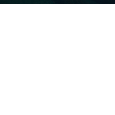
COSTA BRAVA (LA SELVA)
Blanes
Lloret de Mar
Tossa de Mar
Golf PGA Catalunya
COSTA BRAVA (BAIX EMPORDÀ)
Santa Cristina d'Aro
Sant Feliu de Guíxols
S'Agaro
Platja d'Aro
Calonge
Calella de Palafrugell
Begur