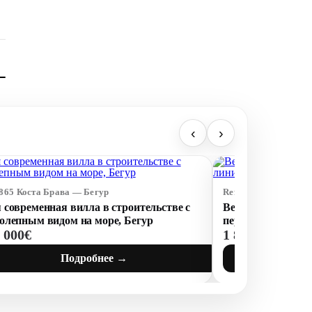
‹
›
3865 Коста Брава — Бегур
Ref: 73705 Коста Бр
 современная вилла в строительстве с
Великолепная вил
олепным видом на море, Бегур
первой линии с т
1 000€
1 850 000€
Подробнее →