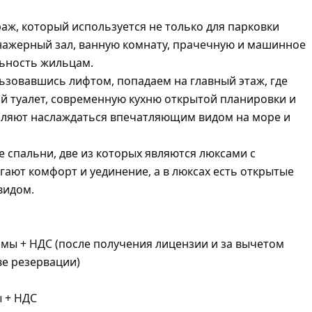
раж, который используется не только для парковки
енажерный зал, ванную комнату, прачечную и машинное
льность жильцам.
ьзовавшись лифтом, попадаем на главный этаж, где
ой туалет, современную кухню открытой планировки и
оляют наслаждаться впечатляющим видом на море и
 спальни, две из которых являются люксами с
ают комфорт и уединение, а в люксах есть открытые
видом.
мы + НДС (после получения лицензии и за вычетом
ве резервации)
ы + НДС