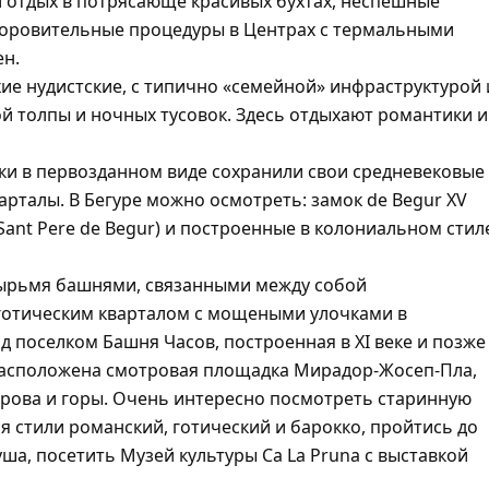
 отдых в потрясающе красивых бухтах, неспешные
здоровительные процедуры в Центрах с термальными
ен.
ихие нудистские, с типично «семейной» инфраструктурой 
й толпы и ночных тусовок. Здесь отдыхают романтики и
ки в первозданном виде сохранили свои средневековые
рталы. В Бегуре можно осмотреть: замок de Begur XV
Sant Pere de Begur) и построенные в колониальном стил
тырьмя башнями, связанными между собой
готическим кварталом с мощеными улочками в
 поселком Башня Часов, построенная в XI веке и позже
расположена смотровая площадка Мирадор-Жосеп-Пла,
рова и горы. Очень интересно посмотреть старинную
я стили романский, готический и барокко, пройтись до
уша, посетить Музей культуры Ca La Pruna с выставкой