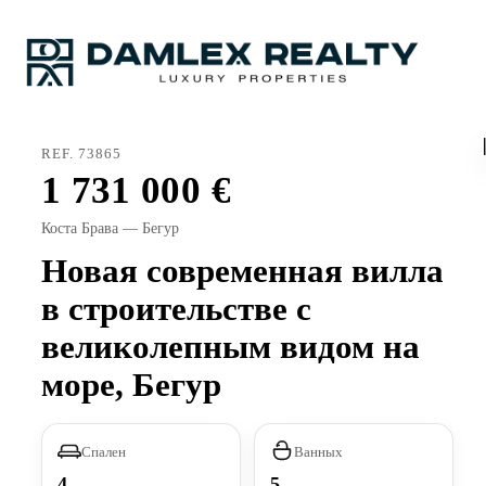
REF. 73865
1 731 000
Коста Брава — Бегур
Новая современная вилла
в строительстве с
великолепным видом на
море, Бегур
Спален
Ванных
4
5