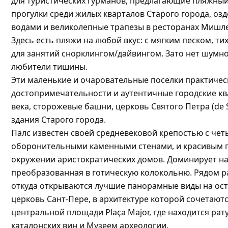
для туристических гурманов, предлагающие пляжный
прогулки среди жилых кварталов Старого города, о
водами и великолепные трапезы в ресторанах Мишл
Здесь есть пляжи на любой вкус: с мягким песком, т
для занятий снорклингом/дайвингом. Зато нет шумно
любители тишины.
Эти маленькие и очаровательные поселки практичес
достопримечательности и аутентичные городские ква
века, сторожевые башни, церковь Святого Петра (de 
здания Старого города.
Палс известен своей средневековой крепостью с че
оборонительными каменными стенами, и красивым 
окружении аристократических домов. Доминирует над
преобразованная в готическую колокольню. Рядом 
откуда открываются лучшие панорамные виды на ост
церковь Сант-Пере, в архитектуре которой сочетаютс
центральной площади Plaça Major, где находится рат
каталонских вин и Музеем археологии.