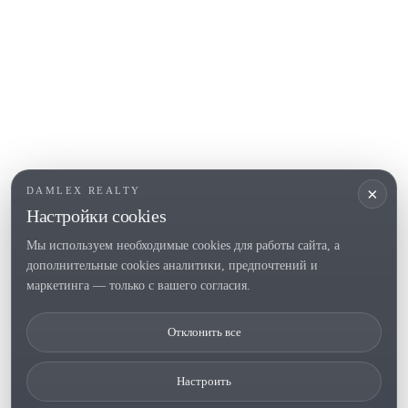
COSTA BRAVA (ALT EMPORDÀ)
L'Escala
Empuriabrava
Roses
ПОПУЛЯРНЫЕ РАЗДЕЛЫ
Продать
×
DAMLEX REALTY
Локации
Настройки cookies
Усадьбы
Мы используем необходимые cookies для работы сайта, а
Новое строительство
дополнительные cookies аналитики, предпочтений и
Инвестиции
маркетинга — только с вашего согласия.
Отклонить все
Tel. (+34) 935 434 367
Copyright 2000-2026 © Damlex Realty
Настроить
Политика конфиденциальности
Cookie preferences