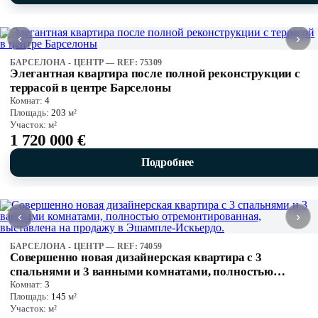
‹
›
БАРСЕЛОНА - ЦЕНТР — REF: 75309
Элегантная квартира после полной реконструкции с
террасой в центре Барселоны
Комнат:
4
Площадь:
203
м²
Участок:
м²
1 720 000 €
Подробнее
‹
›
БАРСЕЛОНА - ЦЕНТР — REF: 74059
Совершенно новая дизайнерская квартира с 3
спальнями и 3 ванными комнатами, полностью
Комнат:
3
отремонтированная, выставлена ​​на продажу в
Площадь:
145
м²
Эшампле-Искьердо.
Участок:
м²