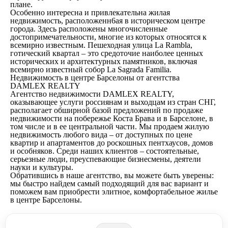
плане.
Особенно интересна и привлекательна жилая
недвижимость, расположенн6ая в историческом центре
города. Здесь расположены многочисленные
достопримечательности, многие из которых относятся к
всемирно известным. Пешеходная улица La Rambla,
готический квартал – это средоточие наиболее ценных
исторических и архитектурных памятников, включая
всемирно известный собор La Sagrada Familia.
Недвижимость в центре Барселоны от агентства
DAMLEX REALTY
Агентство недвижимости DAMLEX REALTY,
оказывающее услуги россиянам и выходцам из стран СНГ,
располагает обширной базой предложений по продаже
недвижимости на побережье Коста Брава и в Барселоне, в
том числе и в ее центральной части. Мы продаем жилую
недвижимость любого вида – от доступных по цене
квартир и апартаментов до роскошных пентхаусов, домов
и особняков. Среди наших клиентов – состоятельные,
серьезные люди, преуспевающие бизнесмены, деятели
науки и культуры.
Обратившись в наше агентство, вы можете быть уверены:
мы быстро найдем самый подходящий для вас вариант и
поможем вам приобрести элитное, комфортабельное жилье
в центре Барселоны.