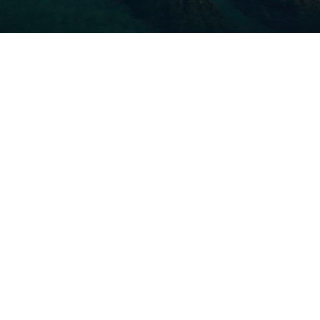
COSTA BRAVA (LA SELVA)
Blanes
Lloret de Mar
Tossa de Mar
Golf PGA Catalunya
COSTA BRAVA (BAIX EMPORDÀ)
Santa Cristina d'Aro
Sant Feliu de Guíxols
S'Agaro
Platja d'Aro
Calonge
Calella de Palafrugell
Begur