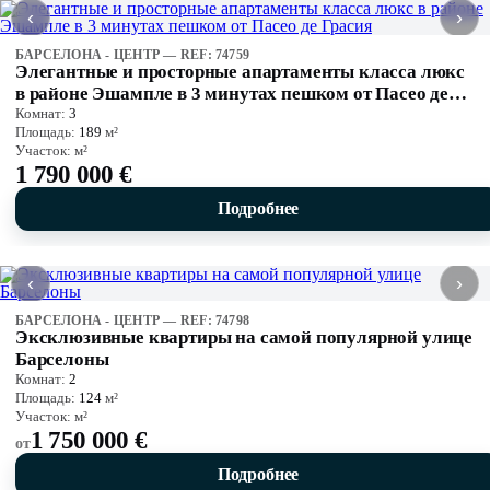
‹
›
БАРСЕЛОНА - ЦЕНТР — REF: 74759
Элегантные и просторные апартаменты класса люкс
в районе Эшампле в 3 минутах пешком от Пасео де
Комнат:
3
Грасия
Площадь:
189
м²
Участок:
м²
1 790 000 €
Подробнее
‹
›
БАРСЕЛОНА - ЦЕНТР — REF: 74798
Эксклюзивные квартиры на самой популярной улице
Барселоны
Комнат:
2
Площадь:
124
м²
Участок:
м²
1 750 000 €
от
Подробнее