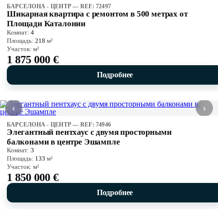
БАРСЕЛОНА - ЦЕНТР — REF: 72497
Шикарная квартира с ремонтом в 500 метрах от
Площади Каталонии
Комнат:
4
Площадь:
218
м²
Участок:
м²
1 875 000 €
Подробнее
‹
›
БАРСЕЛОНА - ЦЕНТР — REF: 74946
Элегантный пентхаус с двумя просторными
балконами в центре Эшампле
Комнат:
3
Площадь:
133
м²
Участок:
м²
1 850 000 €
Подробнее