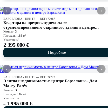
‹
›
БАРСЕЛОНА - ЦЕНТР — REF: 72087
Квартира на предпоследнем этаже
отремонтированного старинного здания в центре
Комнат:
3
Барселоны
Площадь:
183
м²
Участок:
м²
2 395 000 €
Подробнее
‹
›
БАРСЕЛОНА - ЦЕНТР — REF: 74777
Элитная недвижимость в центре Барселоны – Дом
Maury-Parés
Комнат:
3
Площадь:
187
м²
Участок:
м²
1 995 000 €
от