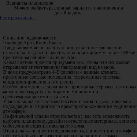
Варианты планировок
Можно выбрать различные варианты планировки и
дизайна дома
Смотреть планы
Описание недвижимости
Плайя де Аро - Коста Брава
Представляем великолепную виллу на этапе завершения
строительства, расположенную на просторном участке
1390 м²
престижном районе Плайя-де-Аро.
Каждая деталь проекта продумана так, чтобы из всех комнат
открывался
впечатляющий панорамный вид на море
.
В доме предусмотрено
4–5 спален и 4 ванные комнаты
,
просторные светлые помещения, современные системы
кондиционирования и отопления.
Особое внимание заслуживают
просторные террасы
, с которых
можно наслаждаться панорамными видами и
средиземноморскими закатами.
Участок включает
частный бассейн и зоны отдыха
, идеально
подходящие для приятного времяпрепровождения в уединённо
атмосфере.
На финальной стадии строительства у вас есть возможность
выбрать планировку, дизайн и отделочные материалы
, воплоти
собственное видение идеального дома.
Эта вилла — не просто недвижимость, а
инвестиция в комфорт
престиж и высокое качество жизни
на одном из самых