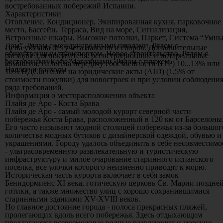
востребованных побережий Испании.
Характеристики
Отопление, Кондиционер, Экипированная кухня, парковочное
место, Бассейн, Терраса, Вид на море, Сигнализация,
Встроенные шкафы, Высокие потолки, Паркет, Система “Умн
Дом”, Рядом с международными школами, Рядом с
Цена указана без учета налогов и сборов. Дополнительные
общественным транспортом, Новое строительство, Рядом с
расходы для покупателя: регистрационные и нотариальные
ресторанами/Кафе/Магазинами, Рядом с пляжем.
комиссии, налог на передачу собственности (ITP) 10...13% или
Налоги и расходы
10% НДС и налог на юридические акты (AJD) (1,5% от
стоимости покупки) для новостроек и при условии соблюдени
ряда требований.
Информация о месторасположении объекта
Плайя де Аро - Коста Брава
Плайя де Аро - самый молодой курорт северной части
побережья Коста Брава, расположенный в 120 км от Барселоны
Его часто называют модной столицей побережья из-за большог
количества модных бутиков с дизайнерской одеждой, обувью и
украшениями. Городу удалось объединить в себе несовместимо
- ультрасовременную развлекательную и туристическую
инфраструктуру и милое очарование старинного испанского
поселка, все улочки которого неизменно приводят к морю.
Историческая часть курорта включает в себя замок
Бенидормиенс XI века, готическую церковь Св. Марии поздне
готики, а также множество улиц с хорошо сохранившимися
старинными зданиями XV-XVIII веков.
Но главное достояние города - полоса прекрасных пляжей,
пролегающих вдоль всего побережья. Здесь отдыхающим
предлагаются всевозможные водные развлечения и морские