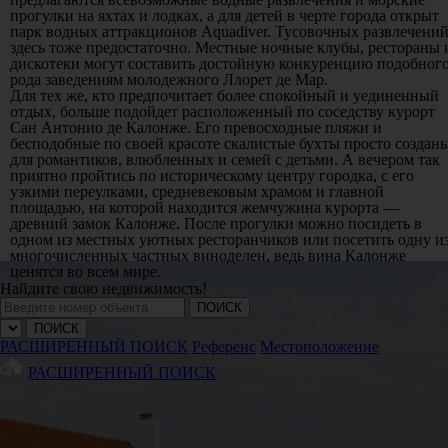
прогулки на яхтах и лодках, а для детей в черте города открыт
парк водных аттракционов Aquadiver. Тусовочных развлечени
здесь тоже предостаточно. Местные ночные клубы, рестораны 
дискотеки могут составить достойную конкуренцию подобног
рода заведениям молодежного Ллорет де Мар.
Для тех же, кто предпочитает более спокойный и уединенный
отдых, больше подойдет расположенный по соседству курорт
Сан Антонио де Калонже. Его превосходные пляжи и
бесподобные по своей красоте скалистые бухты просто создан
для романтиков, влюбленных и семей с детьми. А вечером так
приятно пройтись по историческому центру городка, с его
узкими переулками, средневековым храмом и главной
площадью, на которой находится жемчужина курорта —
древний замок Калонже. После прогулки можно посидеть в
одном из местных уютных ресторанчиков или посетить одну и
многочисленных частных виноделен, ведь вина Калонже
ценятся во всем мире.
Найдите свою недвижимость!
ПОИСК
ПОИСК
РАСШИРЕННЫЙ ПОИСК
Референс
Местоположение
РАСШИРЕННЫЙ ПОИСК